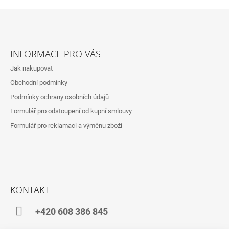
Z
Á
INFORMACE PRO VÁS
P
Jak nakupovat
A
Obchodní podmínky
T
Podmínky ochrany osobních údajů
Í
Formulář pro odstoupení od kupní smlouvy
Formulář pro reklamaci a výměnu zboží
KONTAKT
+420 608 386 845