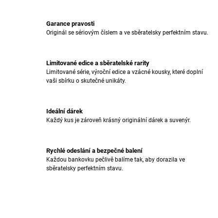
V
L
Á
Garance pravosti
D
Originál se sériovým číslem a ve sběratelsky perfektním stavu.
A
C
Í
Limitované edice a sběratelské rarity
P
Limitované série, výroční edice a vzácné kousky, které doplní
R
vaši sbírku o skutečné unikáty.
V
K
Y
Ideální dárek
V
Každý kus je zároveň krásný originální dárek a suvenýr.
Ý
P
I
Rychlé odeslání a bezpečné balení
S
Každou bankovku pečlivě balíme tak, aby dorazila ve
U
sběratelsky perfektním stavu.