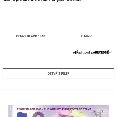
A
J
Í
T
?
PENNY BLACK 1840
TITANIC
Ř
Řadit podle:
ABECEDNĚ
A
HLEDAT
Z
E
OTEVŘÍT FILTR
N
D
Í
O
P
V
P
O
R
Ý
R
O
P
U
D
Č
I
U