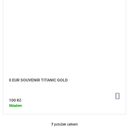
0 EUR SOUVENIR TITANIC GOLD
DO
KO
100 Kč
Skladem
7
položek celkem
O