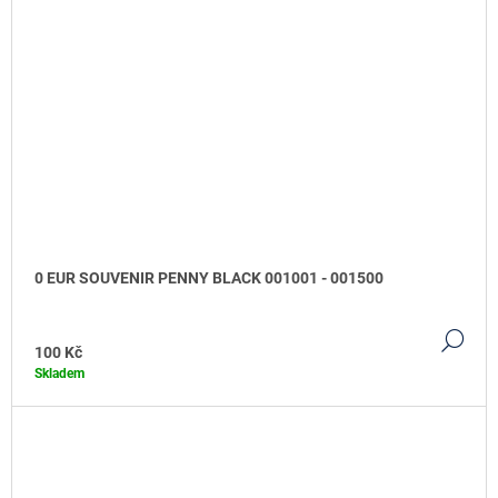
0 EUR SOUVENIR PENNY BLACK 001001 - 001500
DE
100 Kč
Skladem