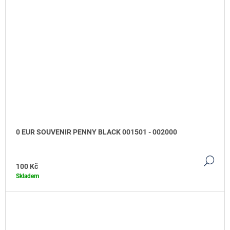
0 EUR SOUVENIR PENNY BLACK 001501 - 002000
DE
100 Kč
Skladem