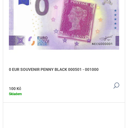
0 EUR SOUVENIR PENNY BLACK 000501 - 001000
DE
100 Kč
Skladem