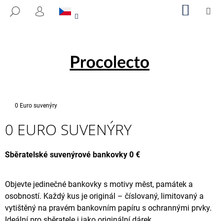
K
Přejít
NÁKUP
M
HLEDAT
na
KOŠÍK
O
PŘIHLÁŠENÍ
ZPĚT
ZPĚT
obsah
Š
Í
C
K
O
P
O
T
Domů
0 Euro suvenýry
Ř
0 EURO SUVENÝRY
E
B
U
Sběratelské suvenýrové bankovky 0 €
J
E
Objevte jedinečné bankovky s motivy měst, památek a
T
osobností. Každý kus je originál – číslovaný, limitovaný a
E
vytištěný na pravém bankovním papíru s ochrannými prvky.
N
Ideální pro sběratele i jako originální dárek.