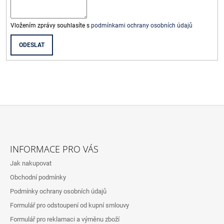
Vložením zprávy souhlasíte s
podmínkami ochrany osobních údajů
ODESLAT
Z
Á
INFORMACE PRO VÁS
P
Jak nakupovat
A
Obchodní podmínky
T
Podmínky ochrany osobních údajů
Í
Formulář pro odstoupení od kupní smlouvy
Formulář pro reklamaci a výměnu zboží