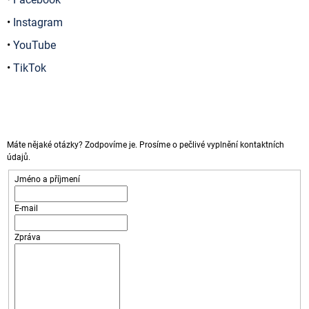
J
•
Instagram
E
M
•
YouTube
E
•
TikTok
0
EUR
SOUVENIR
PENNY
BLACK
000001
Máte nějaké otázky? Zodpovíme je. Prosíme o pečlivé vyplnění kontaktních
-
údajů.
000500
Jméno a příjmení
100
Kč
E-mail
Zpráva