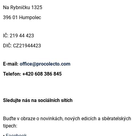
A
Na Rybníčku 1325
J
396 01 Humpolec
Í
T
IČ: 219 44 423
?
DIČ: CZ21944423
E-mail:
office@procolecto.com
HLEDAT
Telefon: +420 608 386 845
D
O
Sledujte nás na sociálních sítích
P
O
R
Buďte v obraze o novinkách, nových edicích a sběratelských
U
tipech:
Č
U
•
Facebook