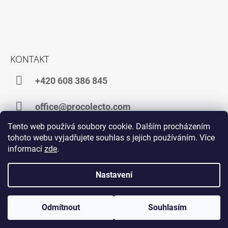
KONTAKT
+420 608 386 845
office@procolecto.com
Tento web používá soubory cookie. Dalším procházením
tohoto webu vyjadřujete souhlas s jejich používáním. Více
informací
zde
.
Facebook
Instagram
TikTok
YouTube
Nastavení
navštivte web POŠTOVNÍ ZNÁMKY
navštivte web ALTERNATIVNÍ INVESTICE
Odmítnout
Souhlasím
Vytvořil Shoptet
© 2026 procolecto. Všechna práva vyhrazena.