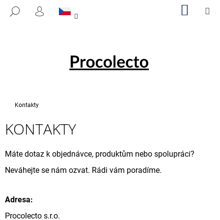
K
Přejít
NÁKUP
M
HLEDAT
na
KOŠÍK
O
PŘIHLÁŠENÍ
ZPĚT
ZPĚT
obsah
Š
Í
C
K
O
P
O
T
Domů
Kontakty
Ř
KONTAKTY
E
B
U
Máte dotaz k objednávce, produktům nebo spolupráci?
J
Neváhejte se nám ozvat. Rádi vám poradíme.
E
T
Adresa:
E
Procolecto s.r.o.
N