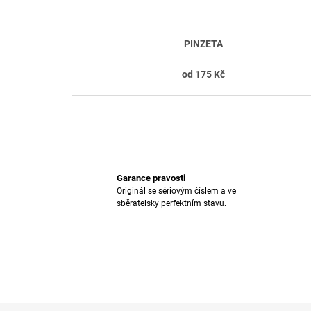
U
K
T
PINZETA
Ů
od
175 Kč
Garance pravosti
Originál se sériovým číslem a ve
sběratelsky perfektním stavu.