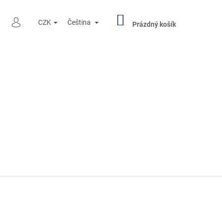
NÁKUPNÍ
HLEDAT
CZK
Čeština
KOŠÍK
Prázdný košík
PŘIHLÁŠENÍ
Následující
R PENNY BLACK 000501