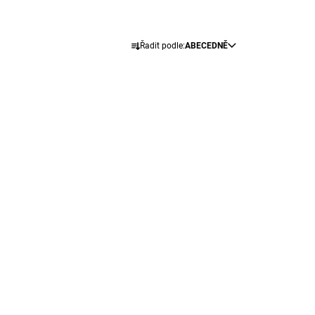
Ř
Řadit podle:
ABECEDNĚ
A
Z
E
N
Í
P
R
O
D
U
K
T
Ů