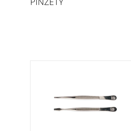
PINZETY
ANNIVERSARY 002501 - 003000
100 Kč
V
Ý
P
I
S
P
R
O
D