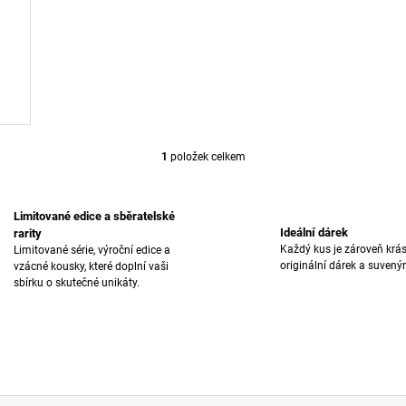
1
položek celkem
O
V
L
Á
Limitované edice a sběratelské
D
Ideální dárek
rarity
A
Každý kus je zároveň krá
Limitované série, výroční edice a
C
originální dárek a suvenýr
vzácné kousky, které doplní vaši
Í
sbírku o skutečné unikáty.
P
R
V
K
Y
V
Ý