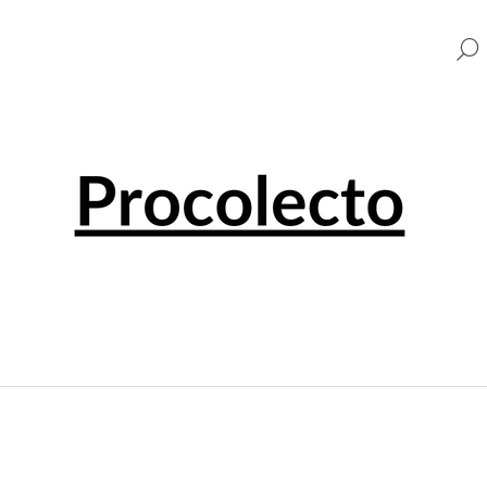
CO POTŘEBUJETE NAJÍT?
HLEDAT
DOPORUČUJEME
0 EUR SOUVENIR PENNY BLACK 001501
0 EUR SOUVENI