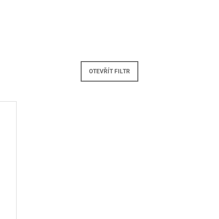
- 002000
- 001000
100 Kč
100 Kč
OTEVŘÍT FILTR