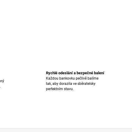
Rychlé odeslání a bezpečné balení
Každou bankovku pečlivě balíme
sný
tak, aby dorazila ve sběratelsky
.
perfektním stavu.