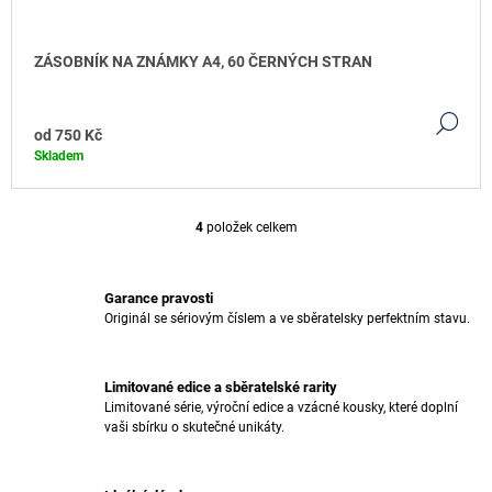
ZÁSOBNÍK NA ZNÁMKY A4, 60 ČERNÝCH STRAN
DE
od
750 Kč
Skladem
4
položek celkem
O
V
L
Á
Garance pravosti
D
Originál se sériovým číslem a ve sběratelsky perfektním stavu.
A
C
Í
Limitované edice a sběratelské rarity
P
Limitované série, výroční edice a vzácné kousky, které doplní
R
vaši sbírku o skutečné unikáty.
V
K
Y