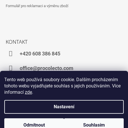
Formulář pro reklamaci a výměnu zboží
KONTAKT
+420 608 386 845
office@procolecto.com
Tento web používá soubory cookie. Dalším procházením
tohoto webu vyjadřujete souhlas s jejich používáním. Více
informací
zde
.
Facebook
Instagram
TikTok
YouTube
Nastavení
navštivte web POŠTOVNÍ ZNÁMKY
navštivte web ALTERNATIVNÍ INVESTICE
Odmítnout
Souhlasím
Vytvořil Shoptet
© 2026 procolecto. Všechna práva vyhrazena.