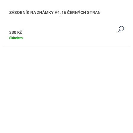
ZÁSOBNÍK NA ZNÁMKY A4, 16 ČERNÝCH STRAN
DE
330 Kč
Skladem