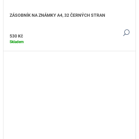
ZÁSOBNÍK NA ZNÁMKY A4, 32 ČERNÝCH STRAN
DE
530 Kč
Skladem