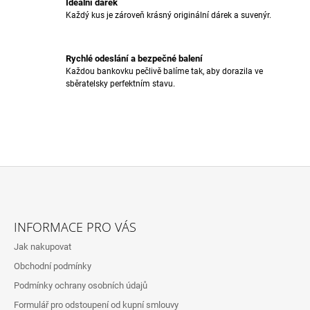
Ideální dárek
V
Každý kus je zároveň krásný originální dárek a suvenýr.
Ý
P
I
Rychlé odeslání a bezpečné balení
S
Každou bankovku pečlivě balíme tak, aby dorazila ve
U
sběratelsky perfektním stavu.
Z
Á
INFORMACE PRO VÁS
P
Jak nakupovat
A
Obchodní podmínky
T
Podmínky ochrany osobních údajů
Í
Formulář pro odstoupení od kupní smlouvy