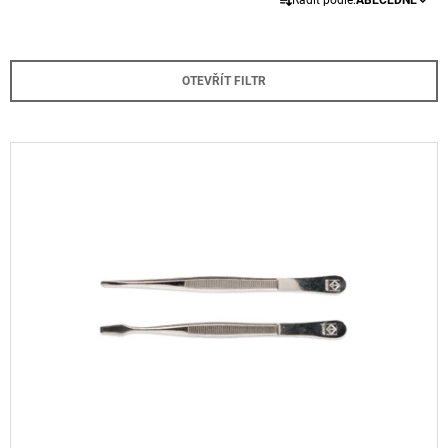
Řadit podle:
ABECEDNĚ
A
A
Z
J
E
Í
OTEVŘÍT FILTR
N
T
Í
?
P
V
R
Ý
O
P
D
I
HLEDAT
U
S
K
P
T
R
D
Ů
O
O
P
D
O
U
R
U
K
Č
T
U