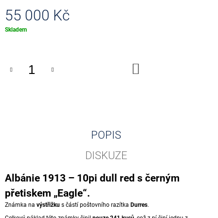
J
55 000 Kč
E
M
Měrná
Skladem
E
cena:
0
EUR
DO
KOŠÍKU
SOUVENIR
TITANIC
GOLD
100
Kč
POPIS
DISKUZE
Albánie 1913 – 10pi dull red s černým
přetiskem „Eagle“.
Známka na
výstřižku
s částí poštovního razítka
Durres
.