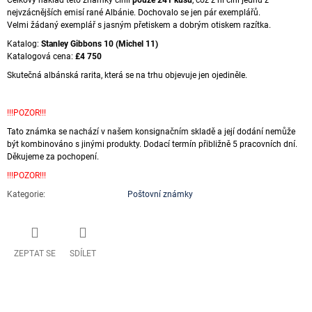
Celkový náklad této známky činil
pouze 241 kusů
, což z ní činí jednu z
nejvzácnějších emisí rané Albánie. Dochovalo se jen pár exemplářů.
Velmi žádaný exemplář s jasným přetiskem a dobrým otiskem razítka.
Katalog:
Stanley Gibbons 10 (Michel 11)
Katalogová cena:
£4 750
Skutečná albánská rarita, která se na trhu objevuje jen ojediněle.
!!!POZOR!!!
Tato známka se nachází v našem konsignačním skladě a její dodání nemůže
být kombinováno s jinými produkty. Dodací termín přibližně 5 pracovních dní.
Děkujeme za pochopení.
!!!POZOR!!!
Kategorie
:
Poštovní známky
ZEPTAT SE
SDÍLET