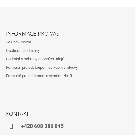
Z
Á
INFORMACE PRO VÁS
P
Jak nakupovat
A
Obchodní podmínky
T
Podmínky ochrany osobních údajů
Í
Formulář pro odstoupení od kupní smlouvy
Formulář pro reklamaci a výměnu zboží
KONTAKT
+420 608 386 845