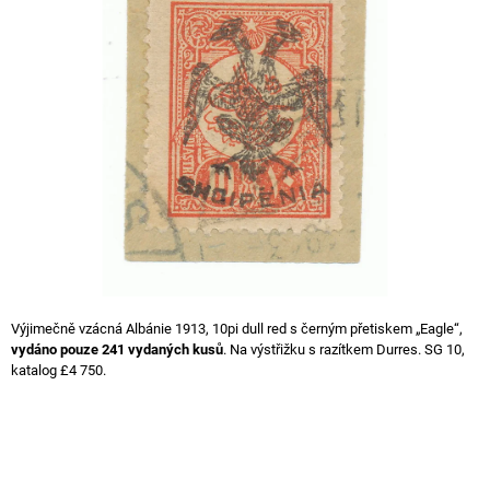
A
J
Í
T
?
HLEDAT
Výjimečně vzácná Albánie 1913, 10pi dull red s černým přetiskem „Eagle“,
D
vydáno pouze 241 vydaných kusů
. Na výstřižku s razítkem Durres. SG 10,
O
katalog £4 750.
P
O
R
U
Č
U