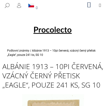
K
Přejít
NÁKUP
M
HLEDAT
na
KOŠÍK
O
PŘIHLÁŠENÍ
ZPĚT
ZPĚT
obsah
Š
Í
C
K
O
P
O
T
Domů
Poštovní známky
/
Albánie 1913 – 10pi červená, vzácný černý přetisk
Ř
„Eagle“, pouze 241 ks, SG 10
E
ALBÁNIE 1913 – 10PI ČERVENÁ,
B
VZÁCNÝ ČERNÝ PŘETISK
U
J
„EAGLE“, POUZE 241 KS, SG 10
E
T
E
N