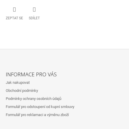
ZEPTAT SE
SDÍLET
Z
Á
INFORMACE PRO VÁS
P
Jak nakupovat
A
Obchodní podmínky
T
Podmínky ochrany osobních údajů
Í
Formulář pro odstoupení od kupní smlouvy
Formulář pro reklamaci a výměnu zboží