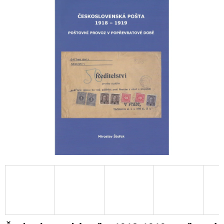
A
J
Í
T
?
HLEDAT
D
O
P
O
R
U
Č
U