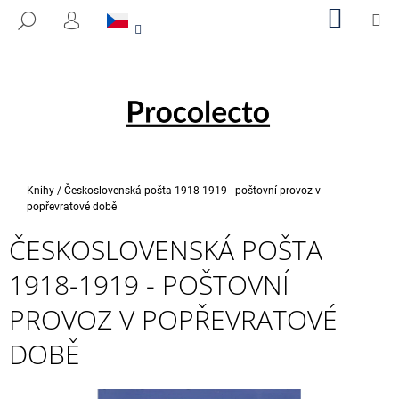
K
Přejít
NÁKUP
M
HLEDAT
na
KOŠÍK
O
PŘIHLÁŠENÍ
ZPĚT
ZPĚT
obsah
Š
Í
C
K
O
P
O
T
Domů
Knihy
/
Československá pošta 1918-1919 - poštovní provoz v
Ř
popřevratové době
E
ČESKOSLOVENSKÁ POŠTA
B
1918-1919 - POŠTOVNÍ
U
J
PROVOZ V POPŘEVRATOVÉ
E
DOBĚ
T
E
N