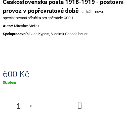
Československá pošta 1918-1919 - poštovní
J
E
provoz v popřevratové době
- unikátní nová
M
specializovaná příručka pro sběratele ČSR 1.
E
Autor:
Miroslav Štefek
0
Spolupracovníci:
Jan Kypast, Vladimír Schödelbauer
EUR
SOUVENIR
TITANIC
GOLD
100
Kč
600 Kč
Měrná
Skladem
cena:
DO
KOŠÍKU