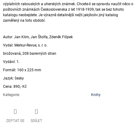
výplatních rakouských a uherských známek. Chcete-li se opravdu naučit něco o
poštovních známkách Československa z let 1918-1939, tak se bez tohoto
katalogu neobejdete. Je výrazně detailnější nežli jakýkoliv jiný katalog
zaměřený na toto období.
Autor: Jan Klim, Jan Štolfa, Zdeněk Filípek
Vydal: Merkur-Revue, s. r. o.
brožovaná, 208 barevných stran
Vydání: 1.
Formát: 160 x 225 mm
Jazyk: česky
Cena: 890,- Kč
Kategorie
:
Knihy
ZEPTAT SE
SDÍLET