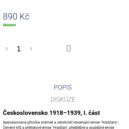
J
E
890 Kč
M
E
Měrná
Skladem
cena:
0
EUR
SOUVENIR
DO
PENNY
KOŠÍKU
BLACK
001001
-
001500
100
Kč
POPIS
DISKUZE
Československo 1918–1939, I. část
Specializovaná příručka známek a celistvostí obsahující emise "Hradčany",
Červený kříž a přetiskové emise "Hradčan", předběžné a souběžné emise