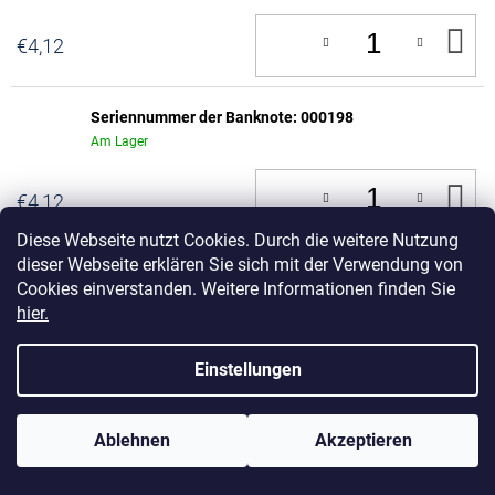
IN
€4,12
D
W
Seriennummer der Banknote: 000198
Am Lager
IN
€4,12
D
W
Diese Webseite nutzt Cookies. Durch die weitere Nutzung
dieser Webseite erklären Sie sich mit der Verwendung von
Seriennummer der Banknote: 000199
Cookies einverstanden. Weitere Informationen finden Sie
Am Lager
hier.
IN
€4,12
D
Einstellungen
W
Seriennummer der Banknote: 000201
Ablehnen
Akzeptieren
Am Lager