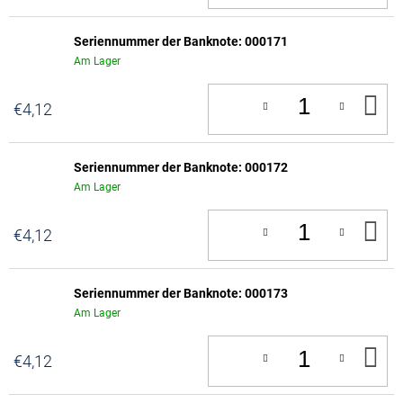
W
Seriennummer der Banknote: 000171
Am Lager
IN
€4,12
D
W
Seriennummer der Banknote: 000172
Am Lager
IN
€4,12
D
W
Seriennummer der Banknote: 000173
Am Lager
IN
€4,12
D
W