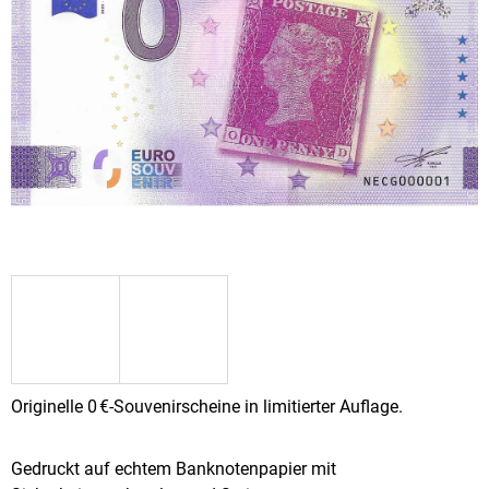
SUCHEN
W
I
R
E
M
P
F
E
H
L
E
N
Originelle 0 €-Souvenirscheine in limitierter Auflage.
0
EUR
Gedruckt auf echtem Banknotenpapier mit
SOUVENIR