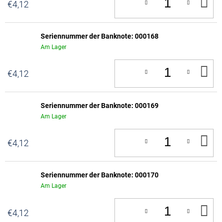
IN
€4,12
D
W
Seriennummer der Banknote: 000168
Am Lager
IN
€4,12
D
W
Seriennummer der Banknote: 000169
Am Lager
IN
€4,12
D
W
Seriennummer der Banknote: 000170
Am Lager
IN
€4,12
D