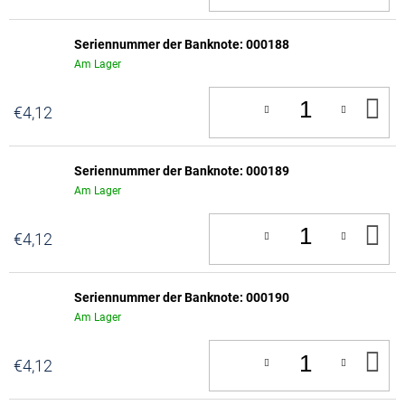
W
Seriennummer der Banknote: 000188
Am Lager
IN
€4,12
D
W
Seriennummer der Banknote: 000189
Am Lager
IN
€4,12
D
W
Seriennummer der Banknote: 000190
Am Lager
IN
€4,12
D
W