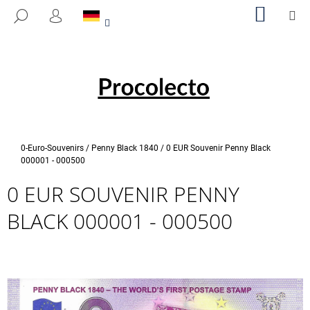
W
Zum
WARE
M
SUCHEN
Inhalt
A
LOGIN
ZURÜCK
ZURÜCK
springen
R
ZUM
ZUM
E
W
N
A
K
S
O
S
R
U
B
Startseite
0-Euro-Souvenirs
/
Penny Black 1840
/
0 EUR Souvenir Penny Black
C
000001 - 000500
H
0 EUR SOUVENIR PENNY
E
BLACK 000001 - 000500
N
S
I
E
?