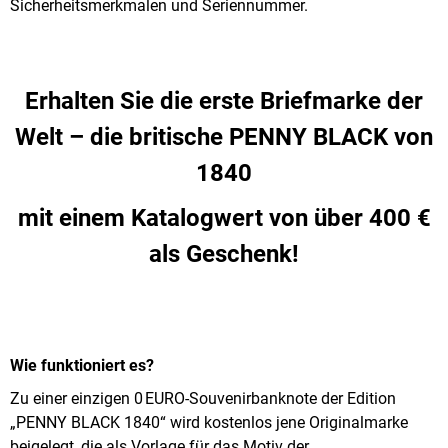
Sicherheitsmerkmalen und Seriennummer.
PENNY
BLACK
000001
-
000500
Erhalten Sie die erste Briefmarke der
€4,13
Welt – die britische PENNY BLACK von
1840
mit einem Katalogwert von über 400 €
als Geschenk!
Wie funktioniert es?
Zu einer einzigen 0 EURO-Souvenirbanknote der Edition
„PENNY BLACK 1840“ wird kostenlos jene Originalmarke
beigelegt, die als Vorlage für das Motiv der