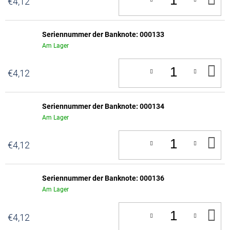
€4,12
D
W
Seriennummer der Banknote: 000133
Am Lager
IN
€4,12
D
W
Seriennummer der Banknote: 000134
Am Lager
IN
€4,12
D
W
Seriennummer der Banknote: 000136
Am Lager
IN
€4,12
D
W