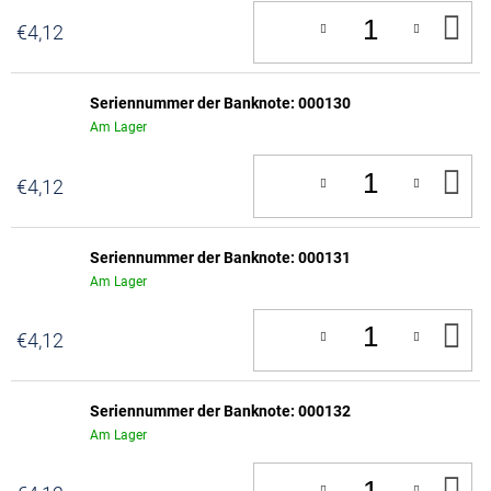
IN
€4,12
D
W
Seriennummer der Banknote: 000130
Am Lager
IN
€4,12
D
W
Seriennummer der Banknote: 000131
Am Lager
IN
€4,12
D
W
Seriennummer der Banknote: 000132
Am Lager
IN