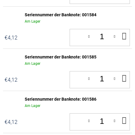
W
Seriennummer der Banknote: 001584
Am Lager
IN
€4,12
D
W
Seriennummer der Banknote: 001585
Am Lager
IN
€4,12
D
W
Seriennummer der Banknote: 001586
Am Lager
IN
€4,12
D
W