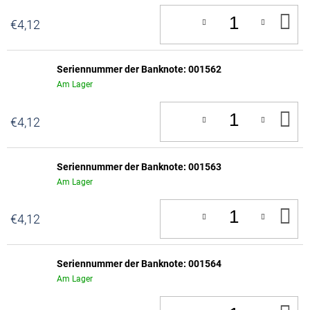
IN
€4,12
D
W
Seriennummer der Banknote: 001562
Am Lager
IN
€4,12
D
W
Seriennummer der Banknote: 001563
Am Lager
IN
€4,12
D
W
Seriennummer der Banknote: 001564
Am Lager