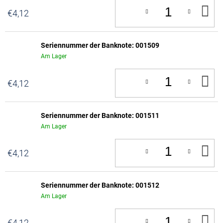
IN
€4,12
D
W
Seriennummer der Banknote: 001509
Am Lager
IN
€4,12
D
W
Seriennummer der Banknote: 001511
Am Lager
IN
€4,12
D
W
Seriennummer der Banknote: 001512
Am Lager
IN
€4,12