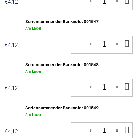
IN
€4,12
D
W
Seriennummer der Banknote: 001547
Am Lager
IN
€4,12
D
W
Seriennummer der Banknote: 001548
Am Lager
IN
€4,12
D
W
Seriennummer der Banknote: 001549
Am Lager
IN
€4,12
D
W