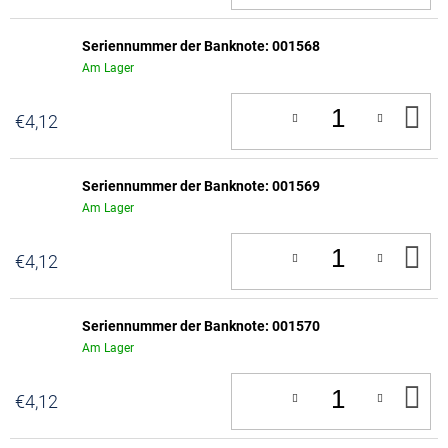
W
Seriennummer der Banknote: 001568
Am Lager
IN
€4,12
D
W
Seriennummer der Banknote: 001569
Am Lager
IN
€4,12
D
W
Seriennummer der Banknote: 001570
Am Lager
IN
€4,12
D
W