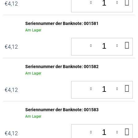
IN
€4,12
D
W
Seriennummer der Banknote: 001581
Am Lager
IN
€4,12
D
W
Seriennummer der Banknote: 001582
Am Lager
IN
€4,12
D
W
Seriennummer der Banknote: 001583
Am Lager
IN
€4,12
D