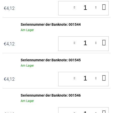
IN
€4,12
D
W
Seriennummer der Banknote: 001544
Am Lager
IN
€4,12
D
W
Seriennummer der Banknote: 001545
Am Lager
IN
€4,12
D
W
Seriennummer der Banknote: 001546
Am Lager