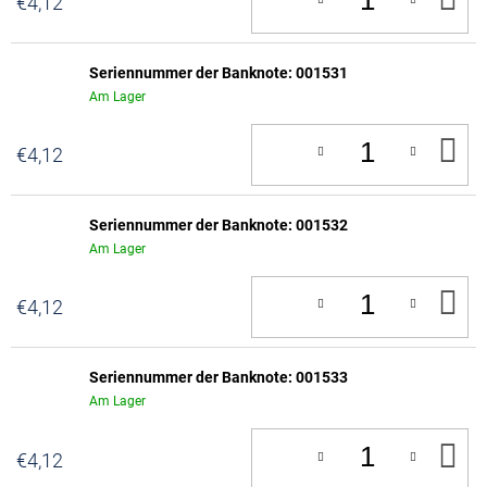
€4,12
D
W
Seriennummer der Banknote: 001531
Am Lager
IN
€4,12
D
W
Seriennummer der Banknote: 001532
Am Lager
IN
€4,12
D
W
Seriennummer der Banknote: 001533
Am Lager
IN
€4,12
D
W