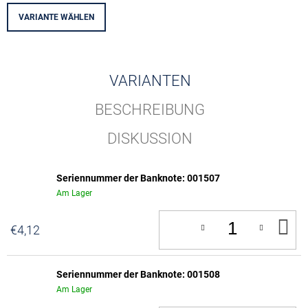
VARIANTE WÄHLEN
VARIANTEN
BESCHREIBUNG
DISKUSSION
Seriennummer der Banknote: 001507
Am Lager
IN
€4,12
D
W
Seriennummer der Banknote: 001508
Am Lager