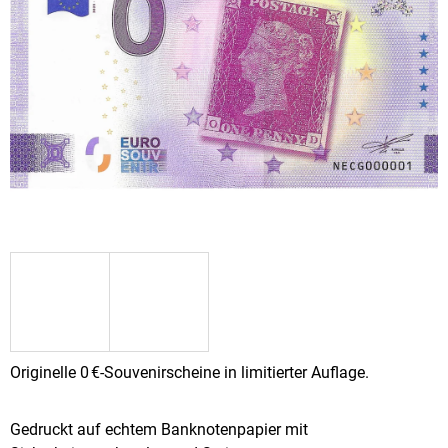
SUCHEN
W
I
R
E
M
P
F
E
H
L
E
N
Originelle 0 €-Souvenirscheine in limitierter Auflage.
SBĚRATELSKÉ
PŘEDMĚTY
Gedruckt auf echtem Banknotenpapier mit
–