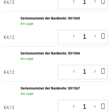
IN
€4,12
D
W
Seriennummer der Banknote: 001565
Am Lager
IN
€4,12
D
W
Seriennummer der Banknote: 001566
Am Lager
IN
€4,12
D
W
Seriennummer der Banknote: 001567
Am Lager
IN
€4,12
D