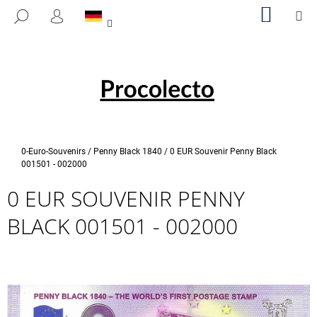
W
Zum
WARE
M
SUCHEN
Inhalt
A
LOGIN
ZURÜCK
ZURÜCK
springen
R
ZUM
ZUM
E
W
N
A
K
S
O
S
R
U
B
Startseite
0-Euro-Souvenirs
/
Penny Black 1840
/
0 EUR Souvenir Penny Black
C
001501 - 002000
H
0 EUR SOUVENIR PENNY
E
BLACK 001501 - 002000
N
S
I
E
?