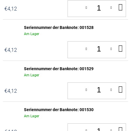
IN
€4,12
D
W
Seriennummer der Banknote: 001528
Am Lager
IN
€4,12
D
W
Seriennummer der Banknote: 001529
Am Lager
IN
€4,12
D
W
Seriennummer der Banknote: 001530
Am Lager
IN