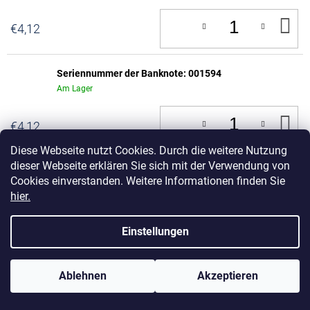
IN
€4,12
D
W
Seriennummer der Banknote: 001594
Am Lager
IN
€4,12
D
W
Diese Webseite nutzt Cookies. Durch die weitere Nutzung
dieser Webseite erklären Sie sich mit der Verwendung von
Seriennummer der Banknote: 001595
Cookies einverstanden. Weitere Informationen finden Sie
Am Lager
hier.
IN
€4,12
D
Einstellungen
W
Seriennummer der Banknote: 001596
Ablehnen
Akzeptieren
Am Lager