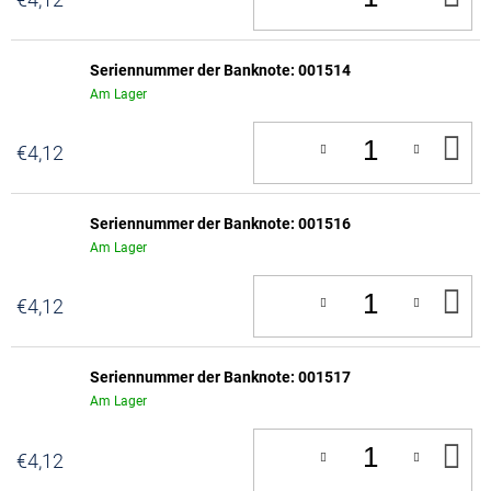
D
W
Seriennummer der Banknote: 001514
Am Lager
IN
€4,12
D
W
Seriennummer der Banknote: 001516
Am Lager
IN
€4,12
D
W
Seriennummer der Banknote: 001517
Am Lager
IN
€4,12
D
W