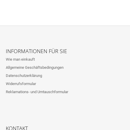
F
U
INFORMATIONEN FÜR SIE
SS
Wie man einkauft
Z
Allgemeine Geschäftsbedingungen
E
Datenschutzerklärung
I
L
Widerrufsformular
E
Reklamations- und Umtauschformular
KONTAKT