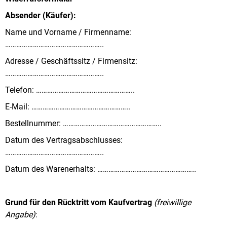
Absender (Käufer):
Name und Vorname / Firmenname:
SUCHEN
……………………………………………..
Adresse / Geschäftssitz / Firmensitz:
……………………………………………..
W
I
Telefon: ……………………………………………..
R
E-Mail: ……………………………………………..
E
M
Bestellnummer: ……………………………………………..
P
F
Datum des Vertragsabschlusses:
E
……………………………………………..
H
L
Datum des Warenerhalts: ……………………………………………..
E
N
Grund für den Rücktritt vom Kaufvertrag
(freiwillige
0
Angabe)
:
EUR
SOUVENIR