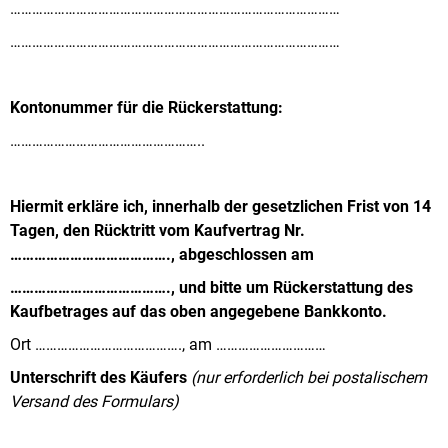
………………………………………………………………………………
PENNY
BLACK
………………………………………………………………………………
001001
-
001500
Kontonummer für die Rückerstattung:
€4,13
……………………………………………..
Hiermit erkläre ich, innerhalb der gesetzlichen Frist von 14
Tagen, den Rücktritt vom Kaufvertrag Nr.
…………………………………., abgeschlossen am
…………………………………., und bitte um Rückerstattung des
Kaufbetrages auf das oben angegebene Bankkonto.
Ort …………………………………., am …………………………
Unterschrift des Käufers
(nur erforderlich bei postalischem
Versand des Formulars)