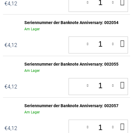
IN
€4,12
D
W
Seriennummer der Banknote Anniversary: 002054
Am Lager
IN
€4,12
D
W
Seriennummer der Banknote Anniversary: 002055
Am Lager
IN
€4,12
D
W
Seriennummer der Banknote Anniversary: 002057
Am Lager
IN
€4,12
D