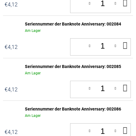
IN
€4,12
D
W
Seriennummer der Banknote Anniversary: 002084
Am Lager
IN
€4,12
D
W
Seriennummer der Banknote Anniversary: 002085
Am Lager
IN
€4,12
D
W
Seriennummer der Banknote Anniversary: 002086
Am Lager
IN
€4,12
D