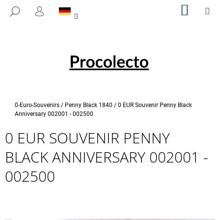
W
Zum
WARE
M
SUCHEN
Inhalt
A
LOGIN
ZURÜCK
ZURÜCK
springen
R
ZUM
ZUM
E
W
N
A
K
S
O
S
R
U
B
Startseite
0-Euro-Souvenirs
/
Penny Black 1840
/
0 EUR Souvenir Penny Black
C
Anniversary 002001 - 002500
H
0 EUR SOUVENIR PENNY
E
BLACK ANNIVERSARY 002001 -
N
S
002500
I
E
?