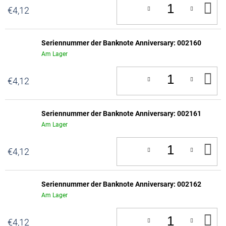
IN
€4,12
D
W
Seriennummer der Banknote Anniversary: 002160
Am Lager
IN
€4,12
D
W
Seriennummer der Banknote Anniversary: 002161
Am Lager
IN
€4,12
D
W
Seriennummer der Banknote Anniversary: 002162
Am Lager
IN
€4,12