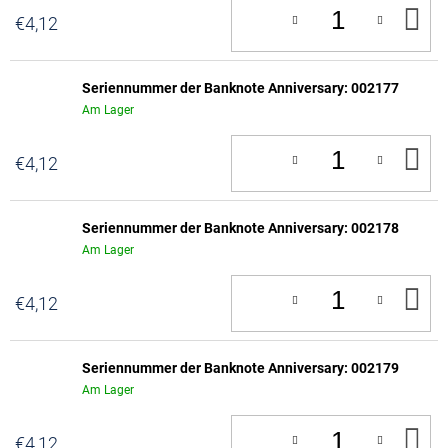
IN
€4,12
D
W
Seriennummer der Banknote Anniversary: 002177
Am Lager
IN
€4,12
D
W
Seriennummer der Banknote Anniversary: 002178
Am Lager
IN
€4,12
D
W
Seriennummer der Banknote Anniversary: 002179
Am Lager
IN
€4,12