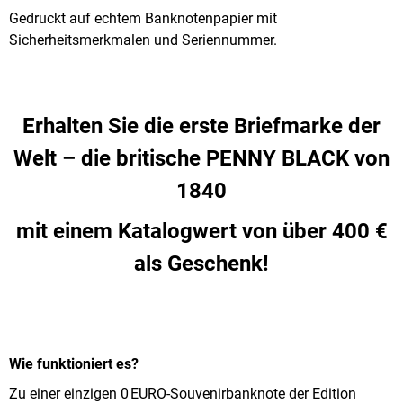
PENNY
Gedruckt auf echtem Banknotenpapier mit
BLACK
Sicherheitsmerkmalen und Seriennummer.
ANNIVERSARY
002001
-
002500
€4,13
Erhalten Sie die erste Briefmarke der
Welt – die britische PENNY BLACK von
1840
mit einem Katalogwert von über 400 €
als Geschenk!
Wie funktioniert es?
Zu einer einzigen 0 EURO-Souvenirbanknote der Edition