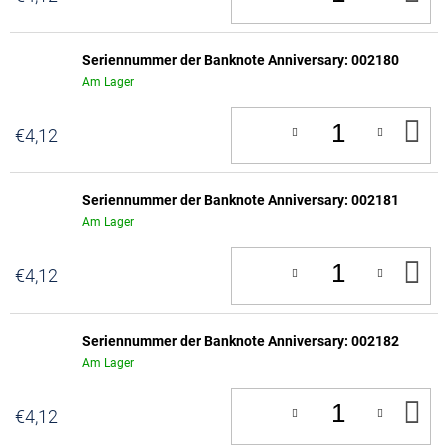
D
W
Seriennummer der Banknote Anniversary: 002180
Am Lager
IN
€4,12
D
W
Seriennummer der Banknote Anniversary: 002181
Am Lager
IN
€4,12
D
W
Seriennummer der Banknote Anniversary: 002182
Am Lager
IN
€4,12
D
W