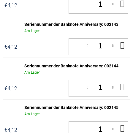
IN
€4,12
D
W
Seriennummer der Banknote Anniversary: 002143
Am Lager
IN
€4,12
D
W
Seriennummer der Banknote Anniversary: 002144
Am Lager
IN
€4,12
D
W
Seriennummer der Banknote Anniversary: 002145
Am Lager
IN
€4,12
D