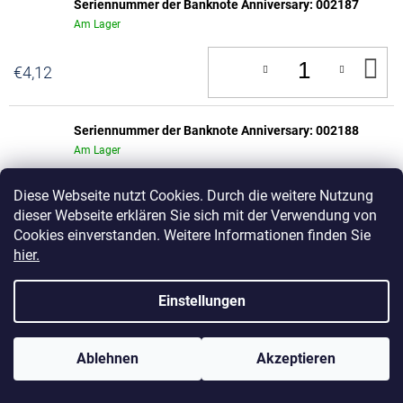
Seriennummer der Banknote Anniversary: 002187
Am Lager
IN
€4,12
D
W
Seriennummer der Banknote Anniversary: 002188
Am Lager
IN
Diese Webseite nutzt Cookies. Durch die weitere Nutzung
€4,12
D
W
dieser Webseite erklären Sie sich mit der Verwendung von
Cookies einverstanden. Weitere Informationen finden Sie
hier.
Seriennummer der Banknote Anniversary: 002189
Am Lager
Einstellungen
IN
€4,12
D
W
Ablehnen
Akzeptieren
Seriennummer der Banknote Anniversary: 002190
Am Lager