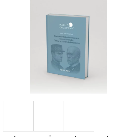
SUCHEN
W
I
R
E
M
P
F
E
H
L
E
N
0
EUR
SOUVENIR