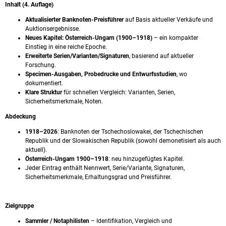
Inhalt (4. Auflage)
Aktualisierter Banknoten-Preisführer
auf Basis aktueller Verkäufe und
Auktionsergebnisse.
Neues Kapitel: Österreich-Ungarn (1900–1918)
– ein kompakter
Einstieg in eine reiche Epoche.
Erweiterte Serien/Varianten/Signaturen
, basierend auf aktueller
Forschung.
Specimen-Ausgaben, Probedrucke und Entwurfsstudien
, wo
dokumentiert.
Klare Struktur
für schnellen Vergleich: Varianten, Serien,
Sicherheitsmerkmale, Noten.
Abdeckung
1918–2026
: Banknoten der Tschechoslowakei, der Tschechischen
Republik und der Slowakischen Republik (sowohl demonetisiert als auch
aktuell).
Österreich-Ungarn 1900–1918
: neu hinzugefügtes Kapitel.
Jeder Eintrag enthält Nennwert, Serie/Variante, Signaturen,
Sicherheitsmerkmale, Erhaltungsgrad und Preisführer.
Zielgruppe
Sammler / Notaphilisten
– Identifikation, Vergleich und