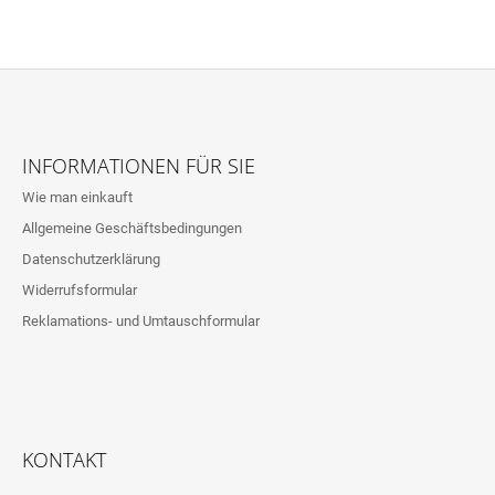
F
U
INFORMATIONEN FÜR SIE
SS
Wie man einkauft
Z
Allgemeine Geschäftsbedingungen
E
Datenschutzerklärung
I
L
Widerrufsformular
E
Reklamations- und Umtauschformular
KONTAKT