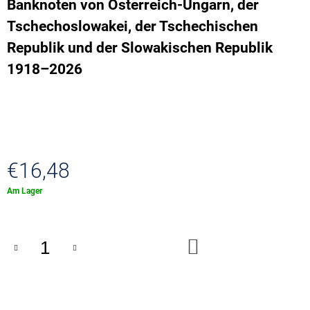
Banknoten von Österreich-Ungarn, der
PENNY
BLACK
Tschechoslowakei, der Tschechischen
000501
-
Republik und der Slowakischen Republik
001000
1918–2026
€4,13
€16,48
Verkaufspreis:
Am Lager
IN
DEN
WARENKORB