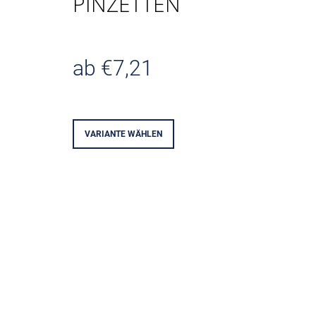
PINZETTEN
ANNIVERSARY 002501 - 003000
€4,13
ab
€7,21
Verkaufspreis:
VARIANTE WÄHLEN