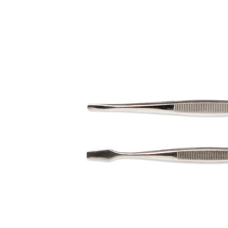
- 002000
- 001000
€4,13
€4,13