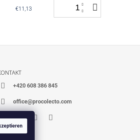
IN
€11,13
DEN
WARENKOR
KONTAKT
+420 608 386 845
office@procolecto.com
zeptieren
Facebook
Instagram
TikTok
YouTube