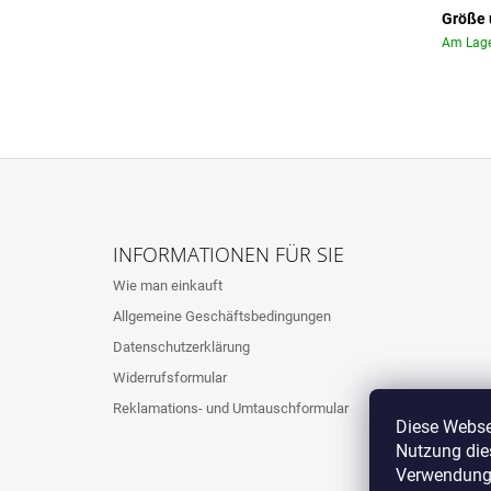
Größe 
Am Lage
F
U
INFORMATIONEN FÜR SIE
SS
Wie man einkauft
Z
Allgemeine Geschäftsbedingungen
E
Datenschutzerklärung
I
L
Widerrufsformular
E
Reklamations- und Umtauschformular
Diese Websei
Nutzung dies
Verwendung 