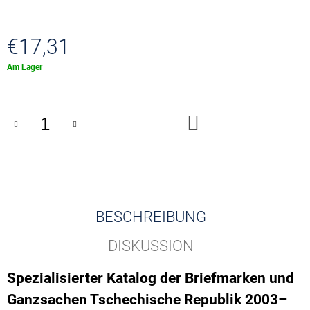
PENNY
BLACK
ANNIVERSARY
€17,31
002501
-
Verkaufspreis:
003000
Am Lager
€4,12
IN
DEN
WARENKORB
BESCHREIBUNG
DISKUSSION
Spezialisierter Katalog der Briefmarken und
Ganzsachen Tschechische Republik 2003–