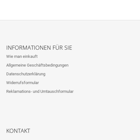
F
U
INFORMATIONEN FÜR SIE
SS
Wie man einkauft
Z
Allgemeine Geschäftsbedingungen
E
Datenschutzerklärung
I
L
Widerrufsformular
E
Reklamations- und Umtauschformular
KONTAKT