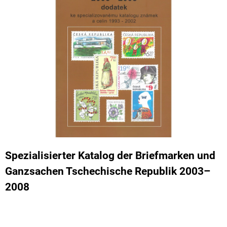
SUCHEN
W
I
R
E
M
P
F
E
Spezialisierter Katalog der Briefmarken und
H
L
Ganzsachen Tschechische Republik 2003–
E
N
2008
0
EUR
SOUVENIR