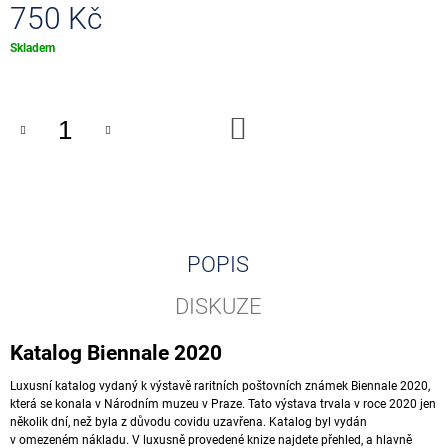
750 Kč
J
E
Měrná
Skladem
M
cena:
E
0
DO
EUR
KOŠÍKU
SOUVENIR
PENNY
BLACK
001001
-
001500
POPIS
100
Kč
DISKUZE
Katalog Biennale 2020
Luxusní katalog vydaný k výstavě raritních poštovních známek Biennale 2020,
která se konala v Národním muzeu v Praze. Tato výstava trvala v roce 2020 jen
několik dní, než byla z důvodu covidu uzavřena. Katalog byl vydán
v omezeném nákladu. V luxusně provedené knize najdete přehled, a hlavně