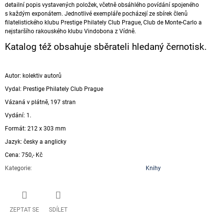
detailní popis vystavených položek, včetně obsáhlého povídání spojeného
s každým exponátem. Jednotlivé exempláře pocházejí ze sbírek členů
filatelistického klubu Prestige Philately Club Prague, Club de Monte-Carlo a
nejstaršího rakouského klubu Vindobona z Vídně.
Katalog též obsahuje sběrateli hledaný černotisk.
Autor: kolektiv autorů
Vydal: Prestige Philately Club Prague
Vázaná v plátně, 197 stran
Vydání: 1.
Formát: 212 x 303 mm
Jazyk: česky a anglicky
Cena: 750,- Kč
Kategorie
:
Knihy
ZEPTAT SE
SDÍLET