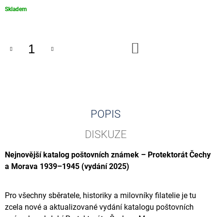
J
Měrná
Skladem
E
cena:
M
E
DO
KOŠÍKU
0
EUR
SOUVENIR
PENNY
BLACK
000001
-
POPIS
000500
100
DISKUZE
Kč
Nejnovější katalog poštovních známek – Protektorát Čechy
a Morava 1939–1945 (vydání 2025)
Pro všechny sběratele, historiky a milovníky filatelie je tu
zcela nové a aktualizované vydání katalogu poštovních