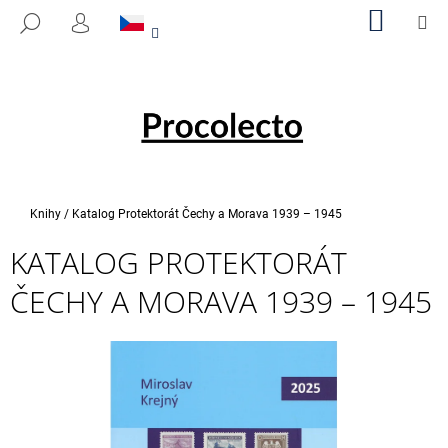
K
Přejít
NÁKUP
M
HLEDAT
na
KOŠÍK
O
PŘIHLÁŠENÍ
ZPĚT
ZPĚT
obsah
Š
Í
C
K
O
P
O
T
Domů
Knihy
/
Katalog Protektorát Čechy a Morava 1939 – 1945
Ř
KATALOG PROTEKTORÁT
E
B
ČECHY A MORAVA 1939 – 1945
U
J
E
T
E
N