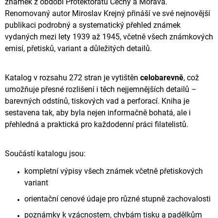
známek z období Protektorátu Čechy a Morava.
Renomovaný autor Miroslav Krejný přináší ve své nejnovější
publikaci podrobný a systematický přehled známek
vydaných mezi lety 1939 až 1945, včetně všech známkových
emisí, přetisků, variant a důležitých detailů.
Katalog v rozsahu 272 stran je vytištěn
celobarevně
, což
umožňuje přesné rozlišení i těch nejjemnějších detailů –
barevných odstínů, tiskových vad a perforací. Kniha je
sestavena tak, aby byla nejen informačně bohatá, ale i
přehledná a praktická pro každodenní práci filatelistů.
Součástí katalogu jsou:
kompletní výpisy všech známek včetně přetiskových
variant
orientační cenové údaje pro různé stupně zachovalosti
poznámky k vzácnostem, chybám tisku a padělkům