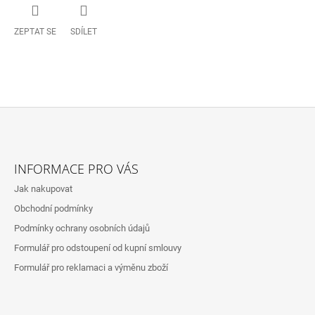
ZEPTAT SE
SDÍLET
Z
Á
INFORMACE PRO VÁS
P
Jak nakupovat
A
Obchodní podmínky
T
Podmínky ochrany osobních údajů
Í
Formulář pro odstoupení od kupní smlouvy
Formulář pro reklamaci a výměnu zboží