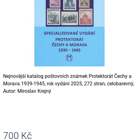
A
J
Í
T
?
HLEDAT
Nejnovější katalog poštovních známek Protektorát Čechy a
Morava 1939-1945, rok vydání 2025, 272 stran, celobarevný,
Autor: Miroslav Krejný
D
O
P
O
R
U
Č
700 Kč
U