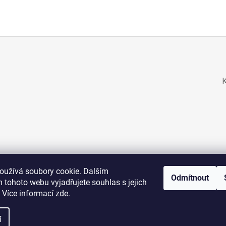
Y
V
Ý
P
I
S
U
oužívá soubory cookie. Dalším
Odmítnout
 tohoto webu vyjadřujete souhlas s jejich
 Více informací
zde
.
navštivte web POŠTOVNÍ ZNÁMKY
navštivte web ALTERNATIVNÍ INVESTICE
í