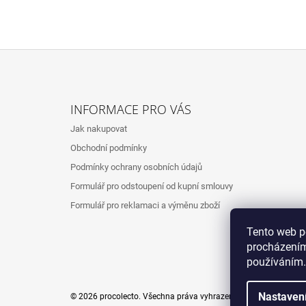
Z
Á
INFORMACE PRO VÁS
P
Jak nakupovat
A
Obchodní podmínky
T
Podmínky ochrany osobních údajů
Í
Formulář pro odstoupení od kupní smlouvy
Formulář pro reklamaci a výměnu zboží
Tento web p
procházením
používáním.
Nastaven
© 2026 procolecto. Všechna práva vyhrazena.