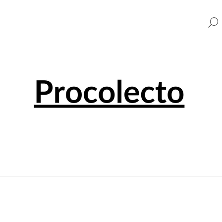
CO POTŘEBUJETE NAJÍT?
HLEDAT
DOPORUČUJEME
0 EUR SOUVENIR PENNY BLACK 001501
0 EUR SOUVENI