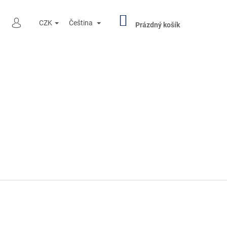
NÁKUPNÍ
HLEDAT
CZK
Čeština
KOŠÍK
Prázdný košík
PŘIHLÁŠENÍ
Následující
R PENNY BLACK 000501