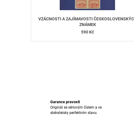
U
K
T
VZÁCNOSTI A ZAJÍMAVOSTI ČESKOSLOVENSKÝ
Ů
ZNÁMEK
590 Kč
Garance pravosti
Originál se sériovým číslem a ve
sběratelsky perfektním stavu.