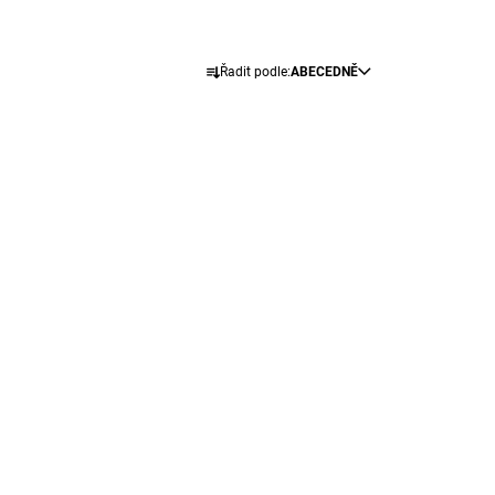
Ř
Řadit podle:
ABECEDNĚ
A
Z
E
N
Í
P
R
O
D
U
K
T
Ů