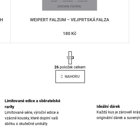
CH
WEIPERT FALZUM – VEJPRTSKÁ FALZA
180 Kč
S
T
1
3
R
Á
26
položek celkem
O
N
V
K
NAHORU
L
O
V
Á
Á
D
N
A
Í
Limitované edice a sběratelské
C
Ideální dárek
rarity
Í
Každý kus je zároveň krá
Limitované série, výroční edice a
P
originální dárek a suvenýr
vzácné kousky, které doplní vaši
R
sbírku o skutečné unikáty.
V
K