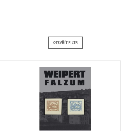
- 002000
- 001000
100 Kč
100 Kč
OTEVŘÍT FILTR