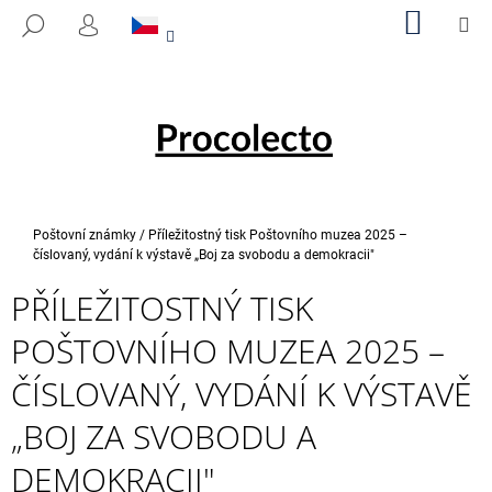
K
Přejít
NÁKUP
M
HLEDAT
na
KOŠÍK
O
PŘIHLÁŠENÍ
ZPĚT
ZPĚT
obsah
Š
Í
C
K
O
P
O
T
Domů
Poštovní známky
/
Příležitostný tisk Poštovního muzea 2025 –
Ř
číslovaný, vydání k výstavě „Boj za svobodu a demokracii"
E
PŘÍLEŽITOSTNÝ TISK
B
POŠTOVNÍHO MUZEA 2025 –
U
J
ČÍSLOVANÝ, VYDÁNÍ K VÝSTAVĚ
E
„BOJ ZA SVOBODU A
T
E
DEMOKRACII"
N