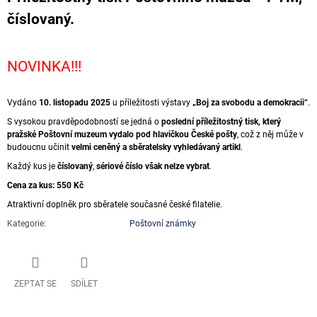
číslovaný.
NOVINKA!!!
Vydáno
10. listopadu 2025
u příležitosti výstavy
„Boj za svobodu a demokracii“
.
S vysokou pravděpodobností se jedná o
poslední příležitostný tisk, který
pražské Poštovní muzeum vydalo pod hlavičkou České pošty
, což z něj může v
budoucnu učinit
velmi ceněný a sběratelsky vyhledávaný artikl
.
Každý kus je
číslovaný
,
sériové číslo však nelze vybrat
.
Cena za kus: 550 Kč
Atraktivní doplněk pro sběratele současné české filatelie.
Kategorie
:
Poštovní známky
ZEPTAT SE
SDÍLET