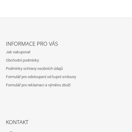
Z
Á
INFORMACE PRO VÁS
P
Jak nakupovat
A
Obchodní podmínky
T
Podmínky ochrany osobních údajů
Í
Formulář pro odstoupení od kupní smlouvy
Formulář pro reklamaci a výměnu zboží
KONTAKT