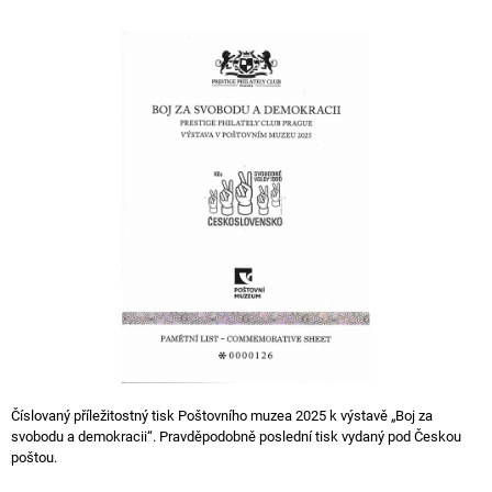
A
J
Í
T
?
HLEDAT
D
O
P
O
Číslovaný příležitostný tisk Poštovního muzea 2025 k výstavě „Boj za
R
svobodu a demokracii“. Pravděpodobně poslední tisk vydaný pod Českou
U
poštou.
Č
U