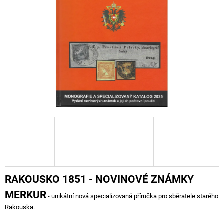
A
J
Í
T
?
HLEDAT
D
O
P
RAKOUSKO 1851 - NOVINOVÉ ZNÁMKY
O
R
MERKUR
- unikátní nová specializovaná příručka pro sběratele starého
U
Rakouska.
Č
U