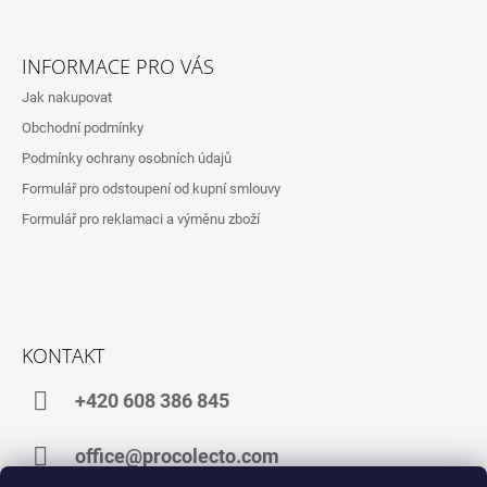
Z
Á
INFORMACE PRO VÁS
P
Jak nakupovat
A
Obchodní podmínky
T
Podmínky ochrany osobních údajů
Í
Formulář pro odstoupení od kupní smlouvy
Formulář pro reklamaci a výměnu zboží
KONTAKT
+420 608 386 845
office@procolecto.com