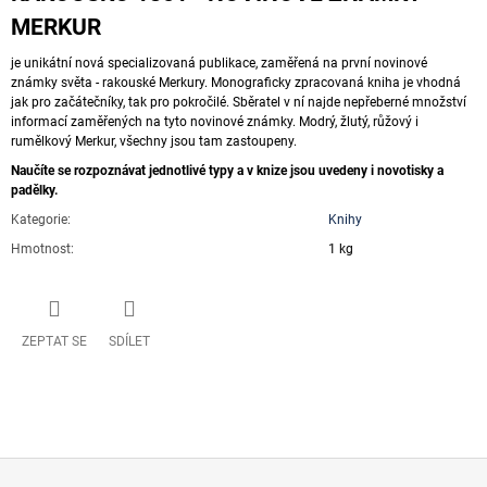
MERKUR
je unikátní nová specializovaná publikace, zaměřená na první novinové
známky světa - rakouské Merkury. Monograficky zpracovaná kniha je vhodná
jak pro začátečníky, tak pro pokročilé. Sběratel v ní najde nepřeberné množství
informací zaměřených na tyto novinové známky. Modrý, žlutý, růžový i
rumělkový Merkur, všechny jsou tam zastoupeny.
Naučíte se rozpoznávat jednotlivé typy a v knize jsou uvedeny i novotisky a
padělky.
Kategorie
:
Knihy
Hmotnost
:
1 kg
ZEPTAT SE
SDÍLET