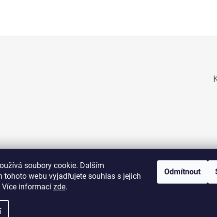
oužívá soubory cookie. Dalším
Odmítnout
 tohoto webu vyjadřujete souhlas s jejich
 Více informací
zde
.
navštivte web POŠTOVNÍ ZNÁMKY
navštivte web ALTERNATIVNÍ INVESTICE
í