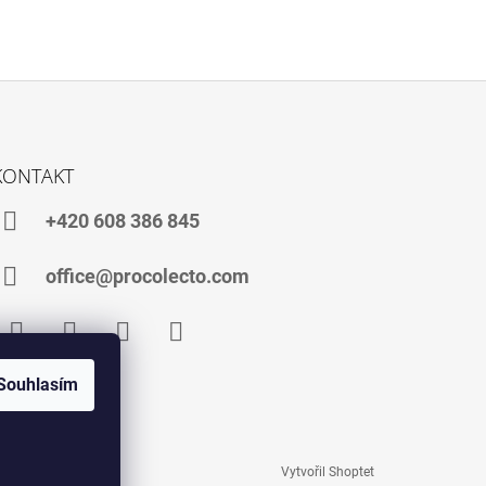
KONTAKT
+420 608 386 845
office@procolecto.com
Facebook
Instagram
TikTok
YouTube
Souhlasím
Vytvořil Shoptet