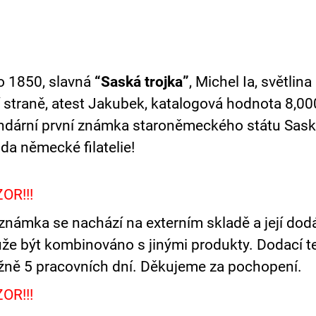
o 1850, slavná
“Saská trojka”
, Michel Ia, světlina
 straně, atest Jakubek, katalogová hodnota 8,00
ndární první známka staroněmeckého státu Sask
da německé filatelie!
ZOR!!!
známka se nachází na externím skladě a její dod
e být kombinováno s jinými produkty. Dodací t
ižně 5 pracovních dní. Děkujeme za pochopení.
ZOR!!!