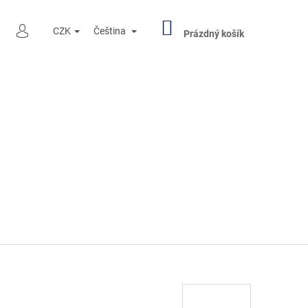
NÁKUPNÍ
HLEDAT
CZK
Čeština
KOŠÍK
Prázdný košík
PŘIHLÁŠENÍ
Následující
R PENNY BLACK 000501