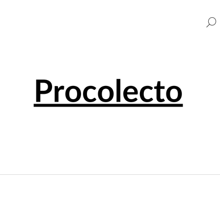
CO POTŘEBUJETE NAJÍT?
HLEDAT
DOPORUČUJEME
0 EUR SOUVENIR PENNY BLACK 001501
0 EUR SOUVENI