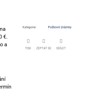
Kategorie
:
Poštovní známky
 na
0 €.
o a
TISK
ZEPTAT SE
SDÍLET
ání
ermín