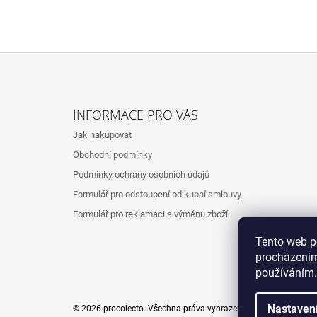
Z
Á
INFORMACE PRO VÁS
P
Jak nakupovat
A
Obchodní podmínky
T
Podmínky ochrany osobních údajů
Í
Formulář pro odstoupení od kupní smlouvy
Formulář pro reklamaci a výměnu zboží
Tento web p
procházením
používáním.
Nastaven
© 2026 procolecto. Všechna práva vyhrazena.