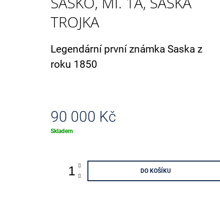
SASKO, MI. 1A, SASKÁ
ANNIVERSARY 002501 - 003000
100 Kč
TROJKA
Legendární první známka Saska z
roku 1850
90 000 Kč
Měrná
Skladem
cena:
DO KOŠÍKU