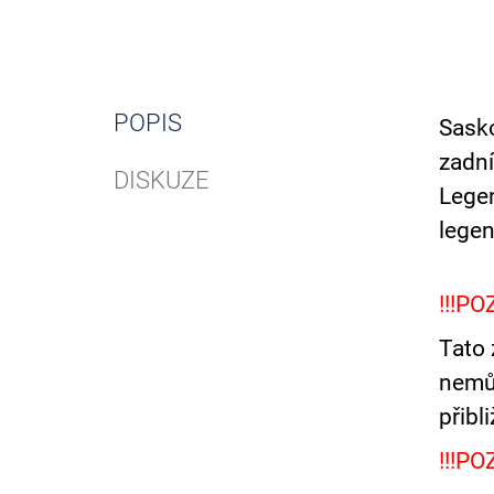
POPIS
Sask
zadní
DISKUZE
Lege
legen
!!!PO
Tato 
nemůž
přibl
!!!PO