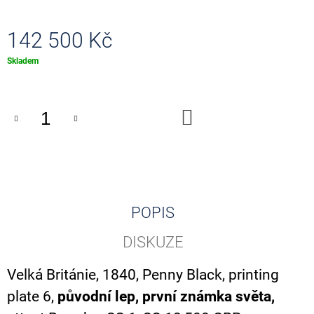
J
E
142 500 Kč
M
E
Měrná
Skladem
cena:
ZÁSOBNÍK
NA
ZNÁMKY
DO
A4,
KOŠÍKU
60
ČERNÝCH
STRAN
750
Kč
POPIS
DISKUZE
Velká Británie, 1840, Penny Black, printing
plate 6,
původní lep, první známka světa,