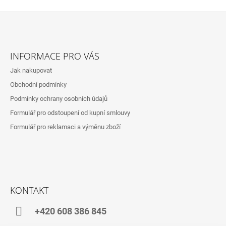
Z
Á
INFORMACE PRO VÁS
P
Jak nakupovat
A
Obchodní podmínky
T
Podmínky ochrany osobních údajů
Í
Formulář pro odstoupení od kupní smlouvy
Formulář pro reklamaci a výměnu zboží
KONTAKT
+420 608 386 845