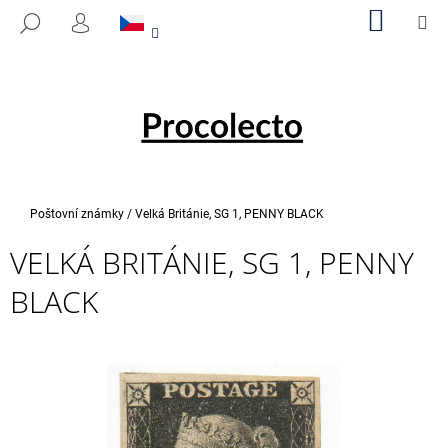
K
Přejít
NÁKUP
M
HLEDAT
na
KOŠÍK
O
PŘIHLÁŠENÍ
ZPĚT
ZPĚT
obsah
Š
Í
C
K
O
P
O
T
Domů
Poštovní známky
/
Velká Británie, SG 1, PENNY BLACK
Ř
VELKÁ BRITÁNIE, SG 1, PENNY
E
B
BLACK
U
J
E
T
E
N