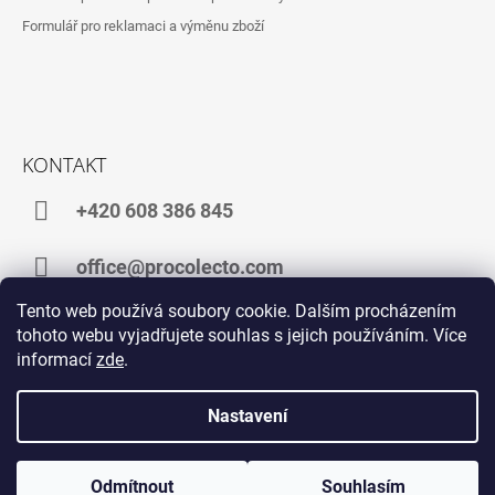
Formulář pro reklamaci a výměnu zboží
KONTAKT
+420 608 386 845
office@procolecto.com
Tento web používá soubory cookie. Dalším procházením
tohoto webu vyjadřujete souhlas s jejich používáním. Více
informací
zde
.
Facebook
Instagram
TikTok
YouTube
Nastavení
navštivte web POŠTOVNÍ ZNÁMKY
navštivte web ALTERNATIVNÍ INVESTICE
Odmítnout
Souhlasím
Vytvořil Shoptet
© 2026 procolecto. Všechna práva vyhrazena.