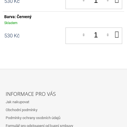
530 Kč
KO
Barva: Červený
Skladem
D
530 Kč
KO
Z
Á
INFORMACE PRO VÁS
P
Jak nakupovat
A
Obchodní podmínky
T
Podmínky ochrany osobních údajů
Í
Formulář pro odstoupení od kupní smlouvy