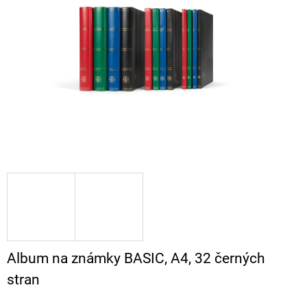
A
J
Í
T
?
HLEDAT
D
O
P
O
Album na známky BASIC, A4, 32 černých
R
stran
U
Č
U