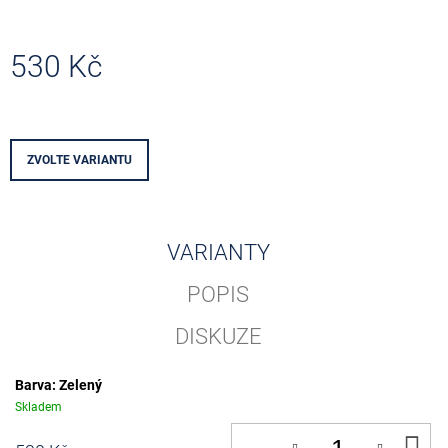
J
E
M
530 Kč
E
Měrná
cena:
0
EUR
SOUVENIR
ZVOLTE VARIANTU
PENNY
BLACK
001001
-
001500
VARIANTY
100
Kč
POPIS
DISKUZE
Barva: Zelený
Skladem
D