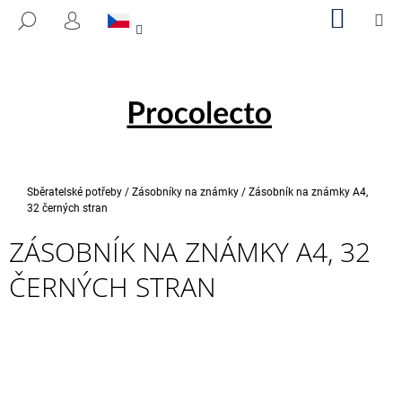
K
Přejít
NÁKUP
M
HLEDAT
na
KOŠÍK
O
PŘIHLÁŠENÍ
ZPĚT
ZPĚT
obsah
Š
Í
C
K
O
P
O
T
Domů
Sběratelské potřeby
/
Zásobníky na známky
/
Zásobník na známky A4,
Ř
32 černých stran
E
ZÁSOBNÍK NA ZNÁMKY A4, 32
B
ČERNÝCH STRAN
U
J
E
T
E
N